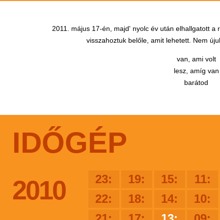
2011. május 17-én, majd' nyolc év után elhallgatott a
visszahoztuk belőle, amit lehetett. Nem újul
van, ami volt
lesz, amíg van
barátod
IDŐGÉP
23:
19:
15:
11:
2010
22:
18:
14:
10:
21:
17:
13:
09: