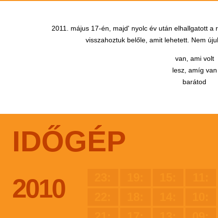
2011. május 17-én, majd' nyolc év után elhallgatott a
visszahoztuk belőle, amit lehetett. Nem újul
van, ami volt
lesz, amíg van
barátod
IDŐGÉP
23:
19:
15:
11:
2010
22:
18:
14:
10:
21:
17:
13:
09: