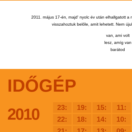
2011. május 17-én, majd' nyolc év után elhallgatott a
visszahoztuk belőle, amit lehetett. Nem újul
van, ami volt
lesz, amíg van
barátod
IDŐGÉP
23:
19:
15:
11:
2010
22:
18:
14:
10:
21:
17:
13:
09: