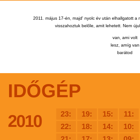
2011. május 17-én, majd' nyolc év után elhallgatott a
visszahoztuk belőle, amit lehetett. Nem újul
van, ami volt
lesz, amíg van
barátod
IDŐGÉP
23:
19:
15:
11:
2010
22:
18:
14:
10:
21:
17:
13:
09: