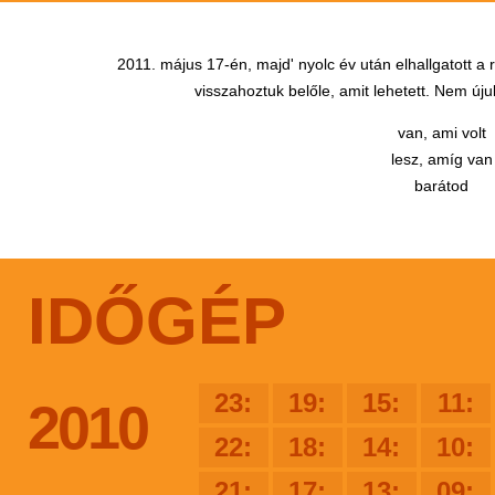
2011. május 17-én, majd' nyolc év után elhallgatott a
visszahoztuk belőle, amit lehetett. Nem újul
van, ami volt
lesz, amíg van
barátod
IDŐGÉP
23:
19:
15:
11:
2010
22:
18:
14:
10:
21:
17:
13:
09: