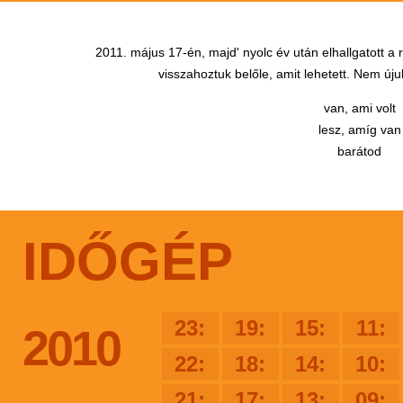
2011. május 17-én, majd' nyolc év után elhallgatott a
visszahoztuk belőle, amit lehetett. Nem újul
van, ami volt
lesz, amíg van
barátod
IDŐGÉP
23:
19:
15:
11:
2010
22:
18:
14:
10:
21:
17:
13:
09: