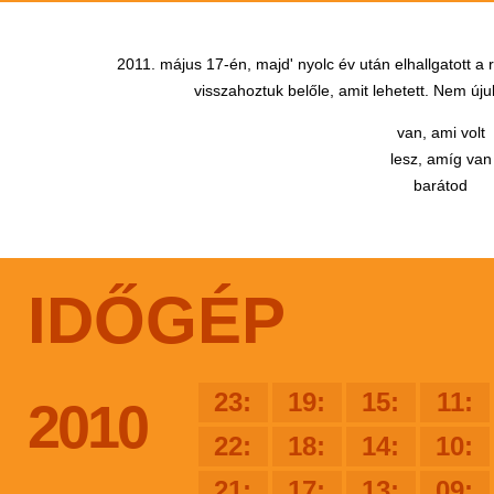
2011. május 17-én, majd' nyolc év után elhallgatott a
visszahoztuk belőle, amit lehetett. Nem újul
van, ami volt
lesz, amíg van
barátod
IDŐGÉP
23:
19:
15:
11:
2010
22:
18:
14:
10:
21:
17:
13:
09: