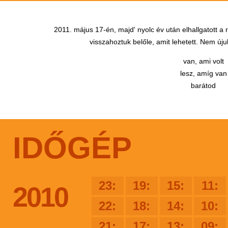
2011. május 17-én, majd' nyolc év után elhallgatott a
visszahoztuk belőle, amit lehetett. Nem újul
van, ami volt
lesz, amíg van
barátod
IDŐGÉP
23:
19:
15:
11:
2010
22:
18:
14:
10:
21:
17:
13:
09: