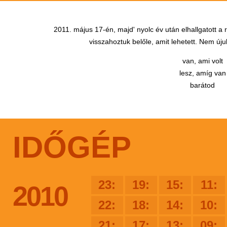
2011. május 17-én, majd' nyolc év után elhallgatott a
visszahoztuk belőle, amit lehetett. Nem újul
van, ami volt
lesz, amíg van
barátod
IDŐGÉP
23:
19:
15:
11:
2010
22:
18:
14:
10:
21:
17:
13:
09: