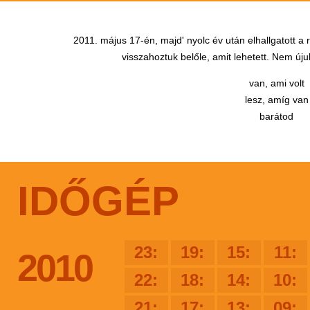
2011. május 17-én, majd' nyolc év után elhallgatott a
visszahoztuk belőle, amit lehetett. Nem újul
van, ami volt
lesz, amíg van
barátod
IDŐGÉP
23:
19:
15:
11:
2010
22:
18:
14:
10:
21:
17:
13:
09: