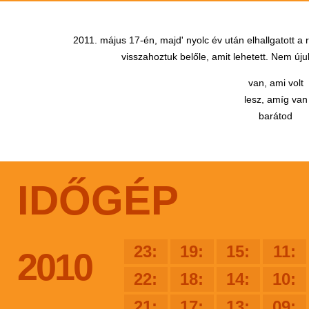
2011. május 17-én, majd' nyolc év után elhallgatott a
visszahoztuk belőle, amit lehetett. Nem újul
van, ami volt
lesz, amíg van
barátod
IDŐGÉP
23:
19:
15:
11:
2010
22:
18:
14:
10:
21:
17:
13:
09: