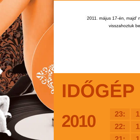
2011. május 17-én, majd' n
visszahoztuk bel
IDŐGÉP
23:
1
2010
22:
1
21:
1