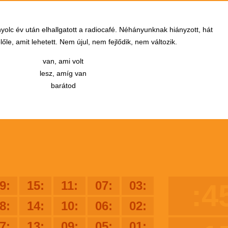
yolc év után elhallgatott a radiocafé. Néhányunknak hiányzott, hát
őle, amit lehetett. Nem újul, nem fejlődik, nem változik.
van, ami volt
lesz, amíg van
barátod
9:
15:
11:
07:
03:
:4
8:
14:
10:
06:
02:
7:
13:
09:
05:
01: