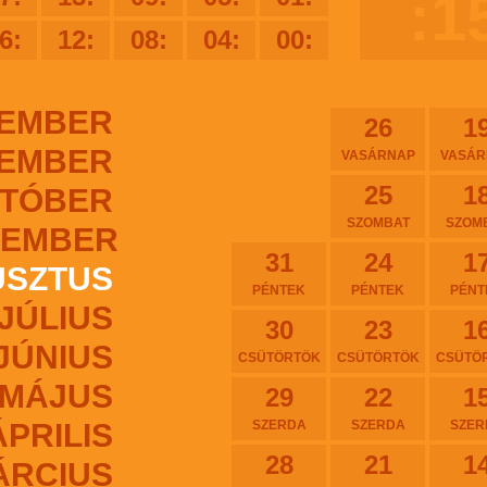
:1
6:
12:
08:
04:
00:
EMBER
26
1
EMBER
VASÁRNAP
VASÁR
25
1
TÓBER
SZOMBAT
SZOM
TEMBER
31
24
1
USZTUS
PÉNTEK
PÉNTEK
PÉNT
JÚLIUS
30
23
1
JÚNIUS
CSÜTÖRTÖK
CSÜTÖRTÖK
CSÜTÖ
MÁJUS
29
22
1
ÁPRILIS
SZERDA
SZERDA
SZER
28
21
1
ÁRCIUS