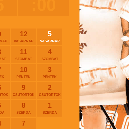
5
:00
9
12
5
NAP
VASÁRNAP
VASÁRNAP
8
11
4
BAT
SZOMBAT
SZOMBAT
7
10
3
EK
PÉNTEK
PÉNTEK
6
9
2
RTÖK
CSÜTÖRTÖK
CSÜTÖRTÖK
5
8
1
DA
SZERDA
SZERDA
4
7