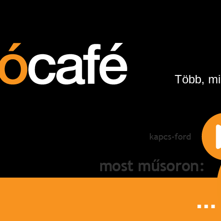
Több, mi
...