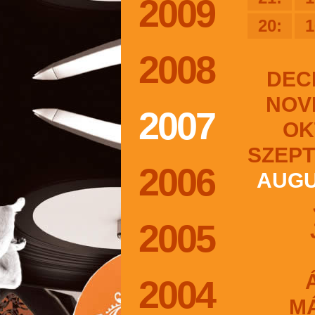
2009
20:
1
2008
DEC
NOV
2007
OK
SZEP
2006
AUG
2005
2004
M