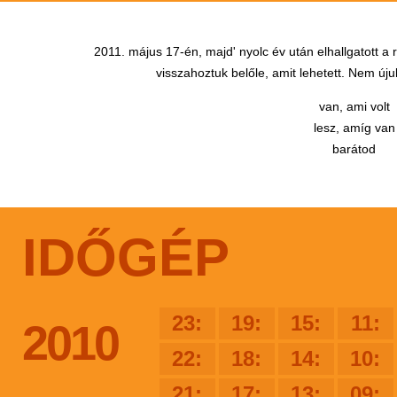
2011. május 17-én, majd' nyolc év után elhallgatott a
visszahoztuk belőle, amit lehetett. Nem újul
van, ami volt
lesz, amíg van
barátod
IDŐGÉP
23:
19:
15:
11:
2010
22:
18:
14:
10:
21:
17:
13:
09: