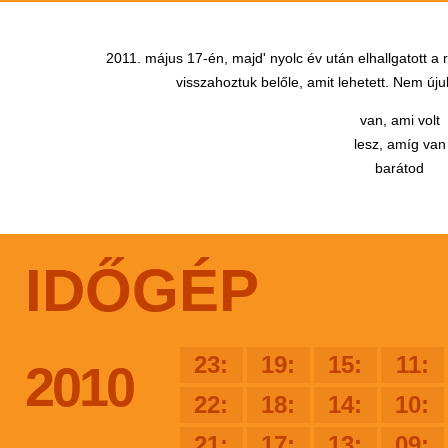
2011. május 17-én, majd' nyolc év után elhallgatott a
visszahoztuk belőle, amit lehetett. Nem újul
van, ami volt
lesz, amíg van
barátod
IDŐGÉP
23:
19:
15:
11:
2010
22:
18:
14:
10:
21:
17:
13:
09: