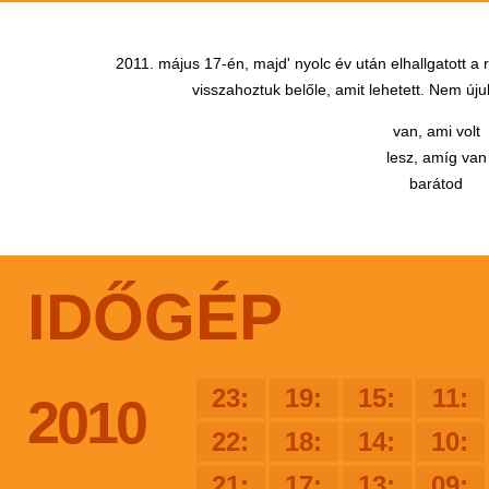
2011. május 17-én, majd' nyolc év után elhallgatott a
visszahoztuk belőle, amit lehetett. Nem újul
van, ami volt
lesz, amíg van
barátod
IDŐGÉP
23:
19:
15:
11:
2010
22:
18:
14:
10:
21:
17:
13:
09: