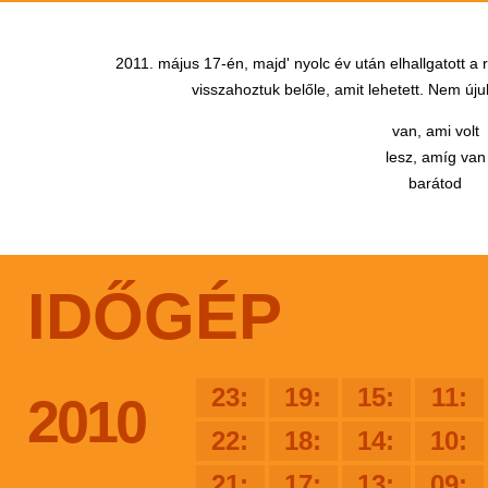
2011. május 17-én, majd' nyolc év után elhallgatott a
visszahoztuk belőle, amit lehetett. Nem újul
van, ami volt
lesz, amíg van
barátod
IDŐGÉP
23:
19:
15:
11:
2010
22:
18:
14:
10:
21:
17:
13:
09: