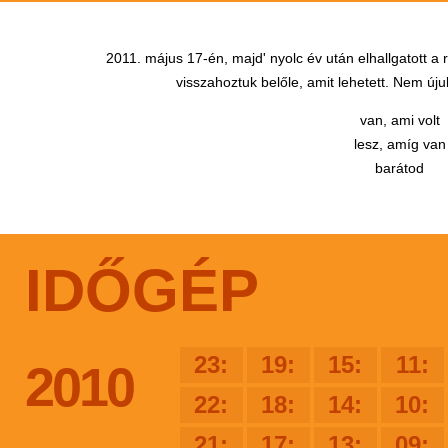
2011. május 17-én, majd' nyolc év után elhallgatott a
visszahoztuk belőle, amit lehetett. Nem újul
van, ami volt
lesz, amíg van
barátod
IDŐGÉP
23:
19:
15:
11:
2010
22:
18:
14:
10:
21:
17:
13:
09: