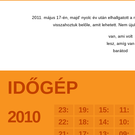
2011. május 17-én, majd' nyolc év után elhallgatott a
visszahoztuk belőle, amit lehetett. Nem újul
van, ami volt
lesz, amíg van
barátod
IDŐGÉP
23:
19:
15:
11:
2010
22:
18:
14:
10:
21:
17:
13:
09: