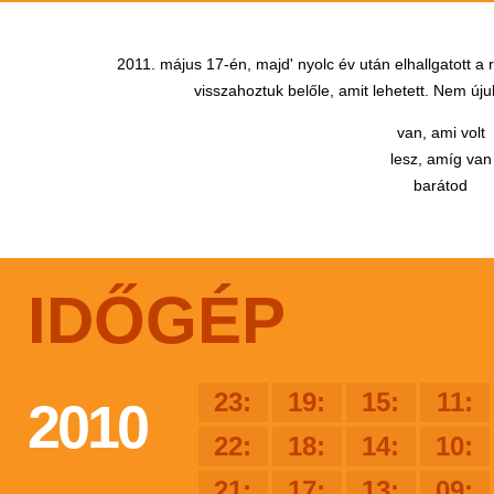
2011. május 17-én, majd' nyolc év után elhallgatott a
visszahoztuk belőle, amit lehetett. Nem újul
van, ami volt
lesz, amíg van
barátod
IDŐGÉP
23:
19:
15:
11:
2010
22:
18:
14:
10:
21:
17:
13:
09: