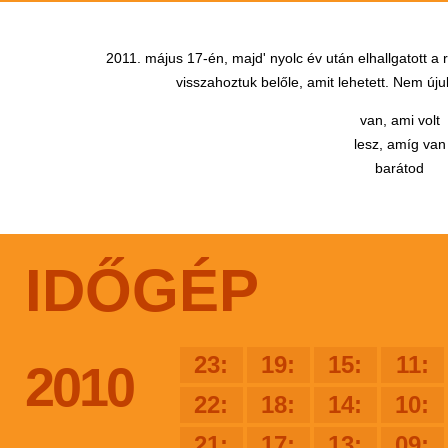
2011. május 17-én, majd' nyolc év után elhallgatott a
visszahoztuk belőle, amit lehetett. Nem újul
van, ami volt
lesz, amíg van
barátod
IDŐGÉP
23:
19:
15:
11:
2010
22:
18:
14:
10:
21:
17:
13:
09: