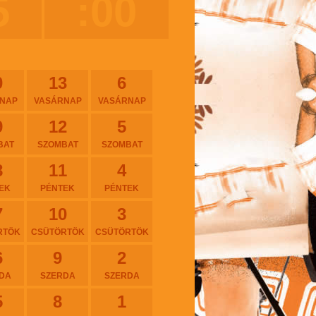
5
:00
0
13
6
NAP
VASÁRNAP
VASÁRNAP
9
12
5
BAT
SZOMBAT
SZOMBAT
8
11
4
EK
PÉNTEK
PÉNTEK
7
10
3
RTÖK
CSÜTÖRTÖK
CSÜTÖRTÖK
6
9
2
DA
SZERDA
SZERDA
5
8
1