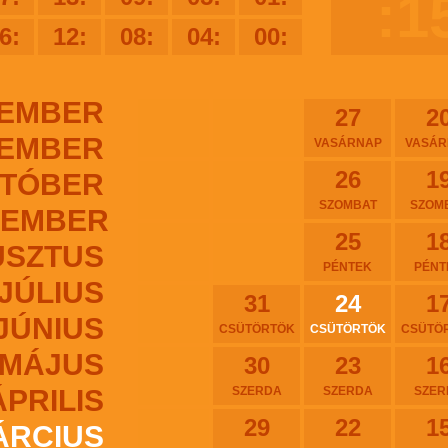
:1
6:
12:
08:
04:
00:
EMBER
27
2
EMBER
VASÁRNAP
VASÁR
26
1
TÓBER
SZOMBAT
SZOM
TEMBER
25
1
USZTUS
PÉNTEK
PÉNT
JÚLIUS
31
24
1
JÚNIUS
CSÜTÖRTÖK
CSÜTÖRTÖK
CSÜTÖ
MÁJUS
30
23
1
ÁPRILIS
SZERDA
SZERDA
SZER
29
22
1
ÁRCIUS