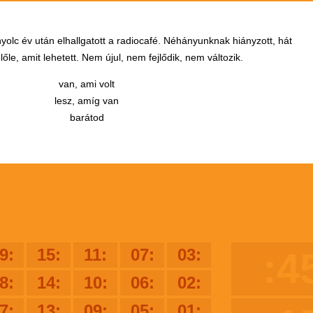
yolc év után elhallgatott a radiocafé. Néhányunknak hiányzott, hát
őle, amit lehetett. Nem újul, nem fejlődik, nem változik.
van, ami volt
lesz, amíg van
barátod
9:
15:
11:
07:
03:
:4
8:
14:
10:
06:
02:
7:
13:
09:
05:
01: