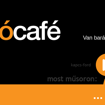
Van bará
...