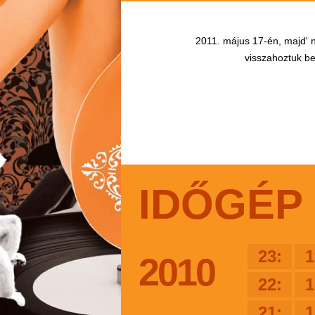
2011. május 17-én, majd' n
visszahoztuk bel
IDŐGÉP
23:
1
2010
22:
1
21:
1