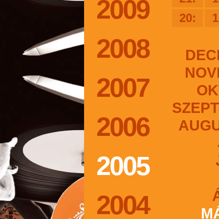
2009
20:
1
2008
DEC
NOV
2007
OK
SZEP
2006
AUG
2005
2004
M