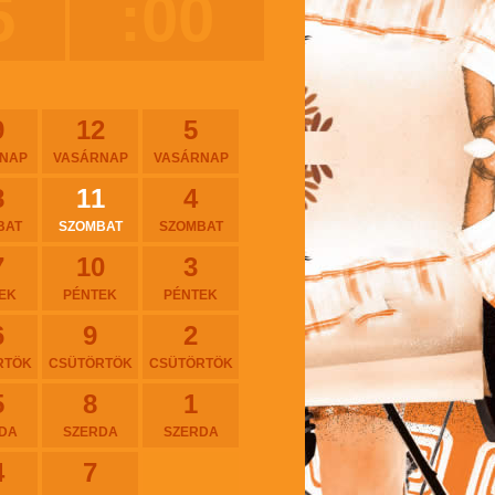
5
:00
9
12
5
NAP
VASÁRNAP
VASÁRNAP
8
11
4
BAT
SZOMBAT
SZOMBAT
7
10
3
EK
PÉNTEK
PÉNTEK
6
9
2
RTÖK
CSÜTÖRTÖK
CSÜTÖRTÖK
5
8
1
DA
SZERDA
SZERDA
4
7