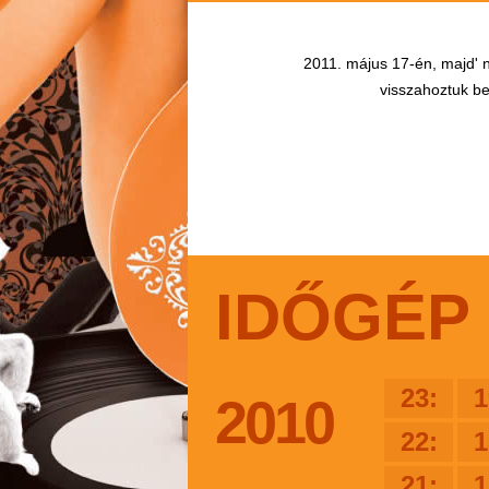
2011. május 17-én, majd' n
visszahoztuk bel
IDŐGÉP
23:
1
2010
22:
1
21:
1