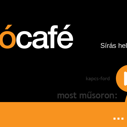
Sírás hel
...