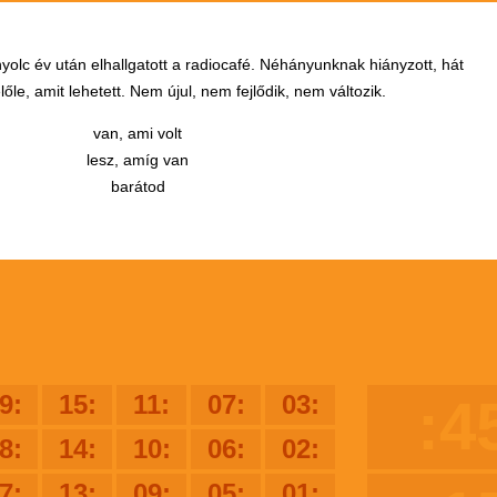
yolc év után elhallgatott a radiocafé. Néhányunknak hiányzott, hát
őle, amit lehetett. Nem újul, nem fejlődik, nem változik.
van, ami volt
lesz, amíg van
barátod
9:
15:
11:
07:
03:
:4
8:
14:
10:
06:
02:
7:
13:
09:
05:
01: