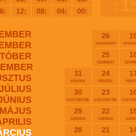
:1
6:
12:
08:
04:
00:
EMBER
26
1
EMBER
VASÁRNAP
VASÁR
25
1
TÓBER
SZOMBAT
SZOM
TEMBER
31
24
1
USZTUS
PÉNTEK
PÉNTEK
PÉNT
JÚLIUS
30
23
1
JÚNIUS
CSÜTÖRTÖK
CSÜTÖRTÖK
CSÜTÖ
MÁJUS
29
22
1
ÁPRILIS
SZERDA
SZERDA
SZER
28
21
1
ÁRCIUS