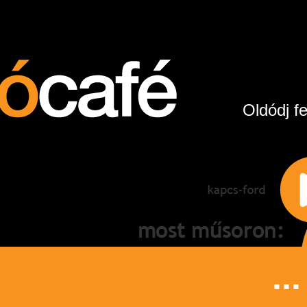
Oldódj fe
...