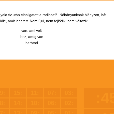
yolc év után elhallgatott a radiocafé. Néhányunknak hiányzott, hát
őle, amit lehetett. Nem újul, nem fejlődik, nem változik.
van, ami volt
lesz, amíg van
barátod
9:
15:
11:
07:
03:
:4
8:
14:
10:
06:
02:
7:
13:
09:
05:
01: