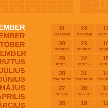
:1
6:
12:
08:
04:
00:
EMBER
31
24
1
EMBER
VASÁRNAP
VASÁRNAP
VASÁR
30
23
1
TÓBER
SZOMBAT
SZOMBAT
SZOM
TEMBER
29
22
1
USZTUS
PÉNTEK
PÉNTEK
PÉNT
JÚLIUS
28
21
1
JÚNIUS
CSÜTÖRTÖK
CSÜTÖRTÖK
CSÜTÖ
MÁJUS
27
20
1
ÁPRILIS
SZERDA
SZERDA
SZER
26
19
1
ÁRCIUS