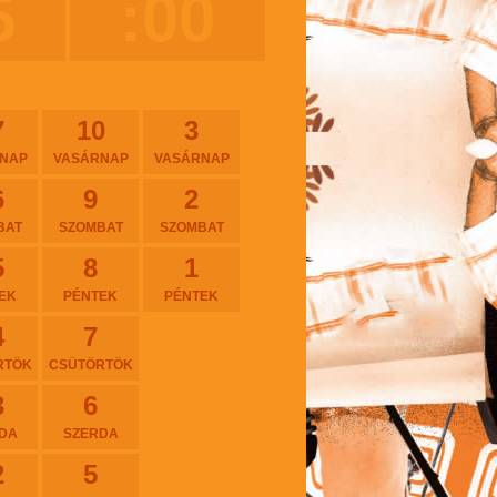
5
:00
7
10
3
NAP
VASÁRNAP
VASÁRNAP
6
9
2
BAT
SZOMBAT
SZOMBAT
5
8
1
EK
PÉNTEK
PÉNTEK
4
7
RTÖK
CSÜTÖRTÖK
3
6
DA
SZERDA
2
5