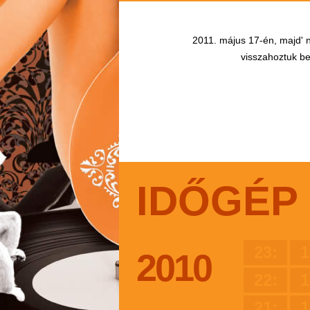
2011. május 17-én, majd' n
visszahoztuk bel
IDŐGÉP
23:
1
2010
22:
1
21:
1