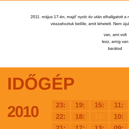
2011. május 17-én, majd' nyolc év után elhallgatott a
visszahoztuk belőle, amit lehetett. Nem újul
van, ami volt
lesz, amíg van
barátod
IDŐGÉP
23:
19:
15:
11:
2010
22:
18:
14:
10:
21:
17:
13:
09: