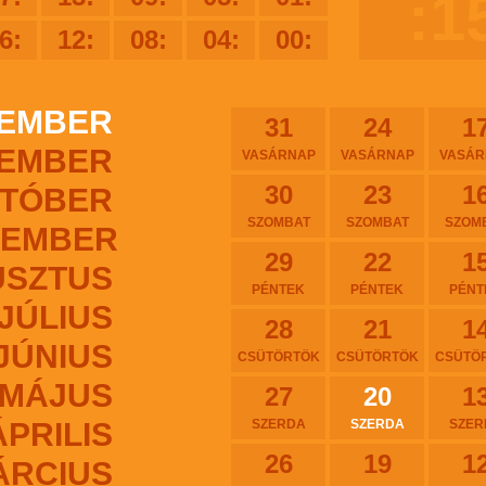
:1
6:
12:
08:
04:
00:
EMBER
31
24
1
EMBER
VASÁRNAP
VASÁRNAP
VASÁR
30
23
1
TÓBER
SZOMBAT
SZOMBAT
SZOM
TEMBER
29
22
1
USZTUS
PÉNTEK
PÉNTEK
PÉNT
JÚLIUS
28
21
1
JÚNIUS
CSÜTÖRTÖK
CSÜTÖRTÖK
CSÜTÖ
MÁJUS
27
20
1
ÁPRILIS
SZERDA
SZERDA
SZER
26
19
1
ÁRCIUS