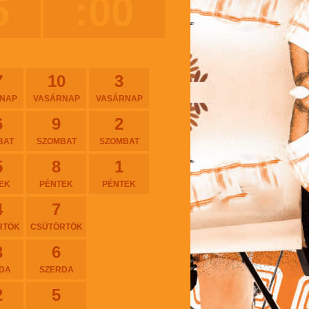
5
:00
7
10
3
NAP
VASÁRNAP
VASÁRNAP
6
9
2
BAT
SZOMBAT
SZOMBAT
5
8
1
EK
PÉNTEK
PÉNTEK
4
7
RTÖK
CSÜTÖRTÖK
3
6
DA
SZERDA
2
5