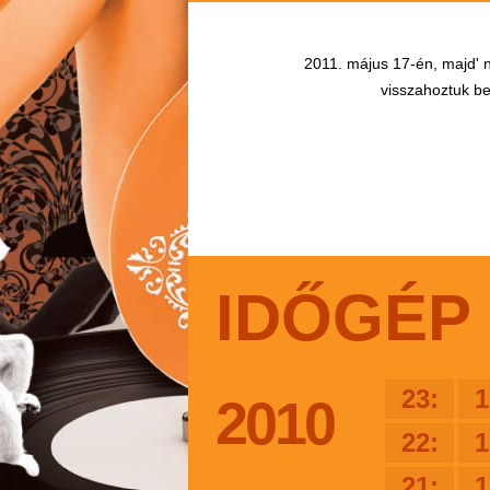
2011. május 17-én, majd' n
visszahoztuk bel
IDŐGÉP
23:
1
2010
22:
1
21:
1