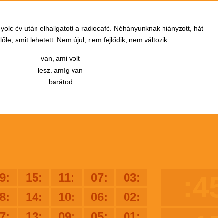
yolc év után elhallgatott a radiocafé. Néhányunknak hiányzott, hát
őle, amit lehetett. Nem újul, nem fejlődik, nem változik.
van, ami volt
lesz, amíg van
barátod
9:
15:
11:
07:
03:
:4
8:
14:
10:
06:
02:
7:
13:
09:
05:
01: