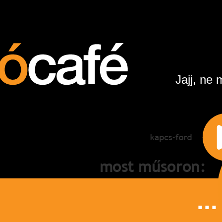
Jajj, ne 
...