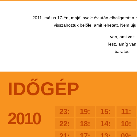
2011. május 17-én, majd' nyolc év után elhallgatott a
visszahoztuk belőle, amit lehetett. Nem újul
van, ami volt
lesz, amíg van
barátod
IDŐGÉP
23:
19:
15:
11:
2010
22:
18:
14:
10:
21:
17:
13:
09: