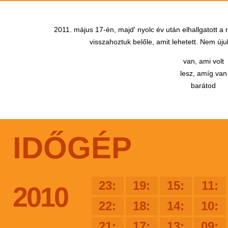
2011. május 17-én, majd' nyolc év után elhallgatott a
visszahoztuk belőle, amit lehetett. Nem újul
van, ami volt
lesz, amíg van
barátod
IDŐGÉP
23:
19:
15:
11:
2010
22:
18:
14:
10:
21:
17:
13:
09: