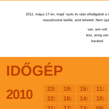
2011. május 17-én, majd' nyolc év után elhallgatott a
visszahoztuk belőle, amit lehetett. Nem újul
van, ami volt
lesz, amíg van
barátod
IDŐGÉP
23:
19:
15:
11:
2010
22:
18:
14:
10:
21:
17:
13:
09: