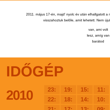
2011. május 17-én, majd' nyolc év után elhallgatott a
visszahoztuk belőle, amit lehetett. Nem újul
van, ami volt
lesz, amíg van
barátod
IDŐGÉP
23:
19:
15:
11:
2010
22:
18:
14:
10:
21:
17:
13:
09: