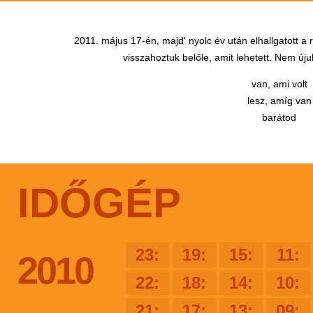
2011. május 17-én, majd' nyolc év után elhallgatott a
visszahoztuk belőle, amit lehetett. Nem újul
van, ami volt
lesz, amíg van
barátod
IDŐGÉP
23:
19:
15:
11:
2010
22:
18:
14:
10:
21:
17:
13:
09: