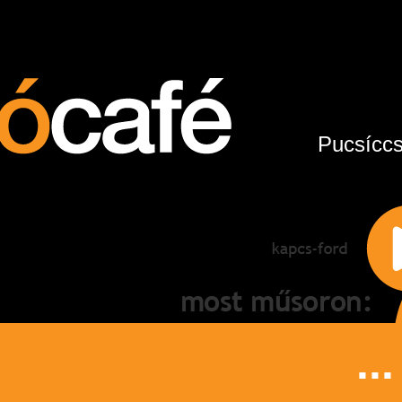
Pucsíccs
...