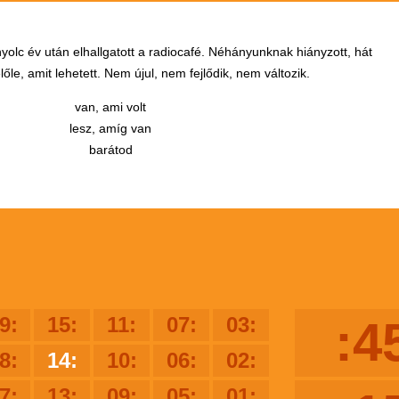
yolc év után elhallgatott a radiocafé. Néhányunknak hiányzott, hát
őle, amit lehetett. Nem újul, nem fejlődik, nem változik.
van, ami volt
lesz, amíg van
barátod
9:
15:
11:
07:
03:
:4
8:
14:
10:
06:
02:
7:
13:
09:
05:
01: