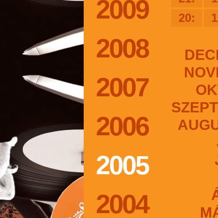
2009
20:
1
2008
DEC
NOV
2007
OK
SZEP
2006
AUG
2005
2004
M