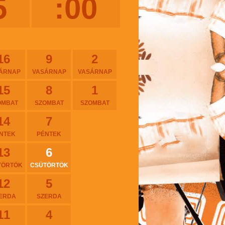
5
:00
16
9
2
ÁRNAP
VASÁRNAP
VASÁRNAP
15
8
1
OMBAT
SZOMBAT
SZOMBAT
14
7
NTEK
PÉNTEK
13
6
TÖRTÖK
CSÜTÖRTÖK
12
5
ERDA
SZERDA
11
4