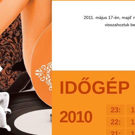
2011. május 17-én, majd' n
visszahoztuk bel
IDŐGÉP
23:
1
2010
22:
1
21:
1