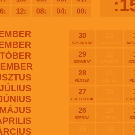
:1
6:
12:
08:
04:
00:
EMBER
30
23
EMBER
VASÁRNAP
VASÁRNAP
VAS
29
22
TÓBER
SZOMBAT
SZOMBAT
SZ
TEMBER
28
21
USZTUS
PÉNTEK
PÉNTEK
PÉ
JÚLIUS
27
20
JÚNIUS
CSÜTÖRTÖK
CSÜTÖRTÖK
CSÜ
MÁJUS
26
19
ÁPRILIS
SZERDA
SZERDA
SZ
25
18
ÁRCIUS