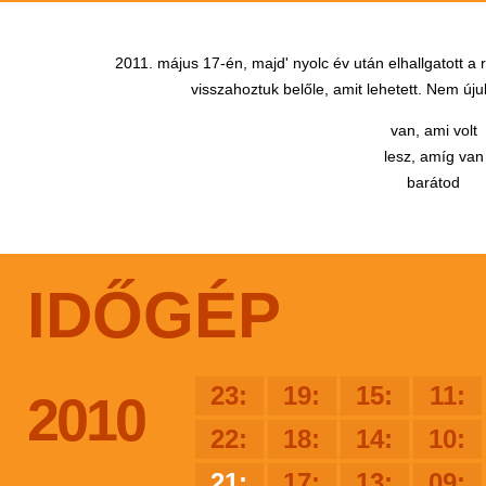
2011. május 17-én, majd' nyolc év után elhallgatott a
visszahoztuk belőle, amit lehetett. Nem újul
van, ami volt
lesz, amíg van
barátod
IDŐGÉP
23:
19:
15:
11:
2010
22:
18:
14:
10:
21:
17:
13:
09: