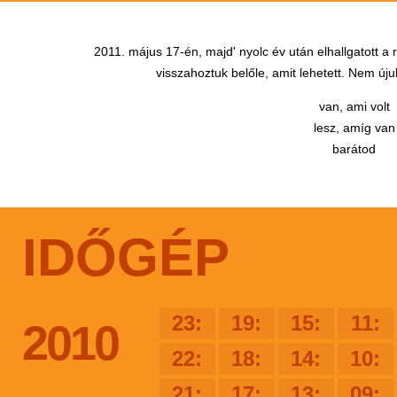
2011. május 17-én, majd' nyolc év után elhallgatott a
visszahoztuk belőle, amit lehetett. Nem újul
van, ami volt
lesz, amíg van
barátod
IDŐGÉP
23:
19:
15:
11:
2010
22:
18:
14:
10:
21:
17:
13:
09: