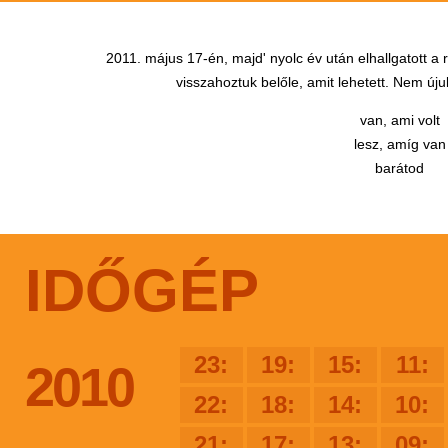
2011. május 17-én, majd' nyolc év után elhallgatott a
visszahoztuk belőle, amit lehetett. Nem újul
van, ami volt
lesz, amíg van
barátod
IDŐGÉP
23:
19:
15:
11:
2010
22:
18:
14:
10:
21:
17:
13:
09: