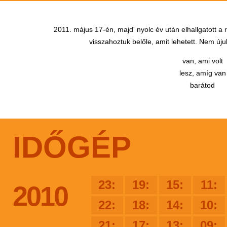
2011. május 17-én, majd' nyolc év után elhallgatott a
visszahoztuk belőle, amit lehetett. Nem újul
van, ami volt
lesz, amíg van
barátod
IDŐGÉP
23:
19:
15:
11:
2010
22:
18:
14:
10:
21:
17:
13:
09: