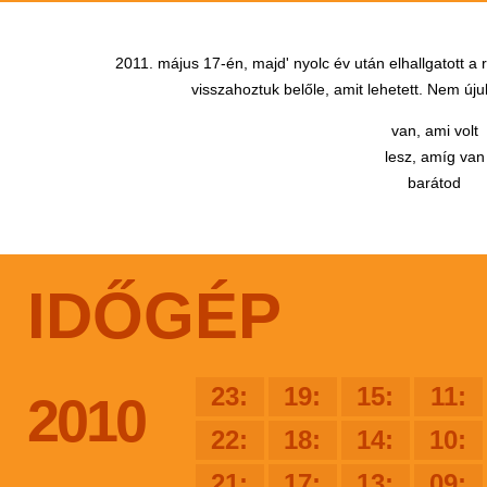
2011. május 17-én, majd' nyolc év után elhallgatott a
visszahoztuk belőle, amit lehetett. Nem újul
van, ami volt
lesz, amíg van
barátod
IDŐGÉP
23:
19:
15:
11:
2010
22:
18:
14:
10:
21:
17:
13:
09: