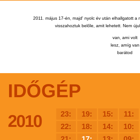
2011. május 17-én, majd' nyolc év után elhallgatott a
visszahoztuk belőle, amit lehetett. Nem újul
van, ami volt
lesz, amíg van
barátod
IDŐGÉP
23:
19:
15:
11:
2010
22:
18:
14:
10:
21:
17:
13:
09: