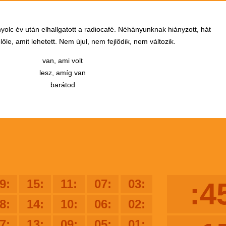
yolc év után elhallgatott a radiocafé. Néhányunknak hiányzott, hát
őle, amit lehetett. Nem újul, nem fejlődik, nem változik.
van, ami volt
lesz, amíg van
barátod
9:
15:
11:
07:
03:
:4
8:
14:
10:
06:
02:
7:
13:
09:
05:
01: