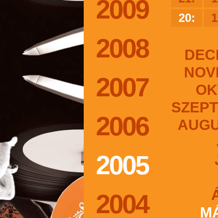
2009
20:
1
2008
DEC
NOV
2007
OK
SZEP
2006
AUG
2005
2004
M