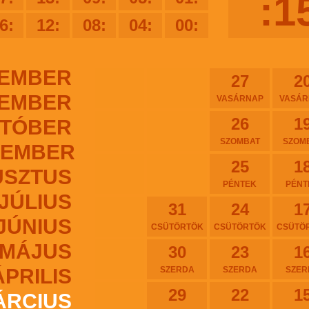
:1
6:
12:
08:
04:
00:
EMBER
27
2
EMBER
VASÁRNAP
VASÁR
26
1
TÓBER
SZOMBAT
SZOM
TEMBER
25
1
USZTUS
PÉNTEK
PÉNT
JÚLIUS
31
24
1
JÚNIUS
CSÜTÖRTÖK
CSÜTÖRTÖK
CSÜTÖ
MÁJUS
30
23
1
ÁPRILIS
SZERDA
SZERDA
SZER
29
22
1
ÁRCIUS