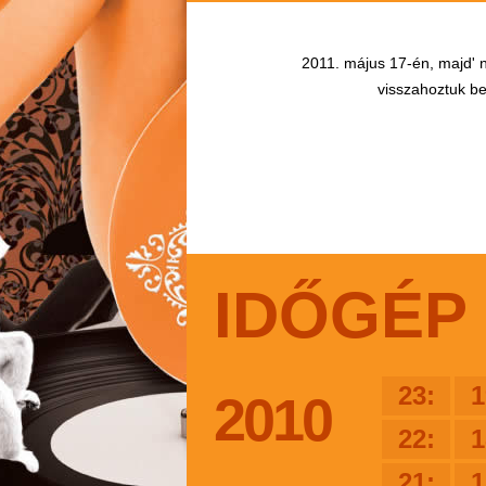
2011. május 17-én, majd' n
visszahoztuk bel
IDŐGÉP
23:
1
2010
22:
1
21:
1