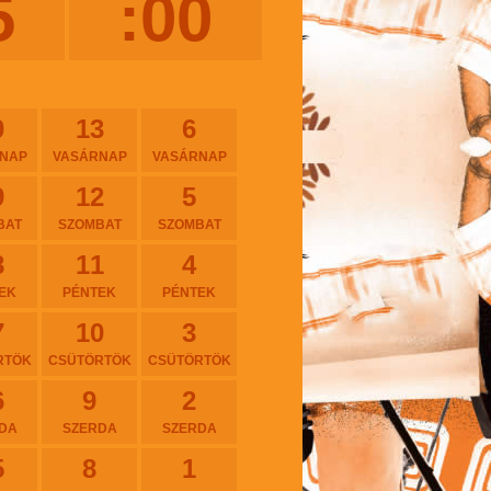
5
:00
0
13
6
NAP
VASÁRNAP
VASÁRNAP
9
12
5
BAT
SZOMBAT
SZOMBAT
8
11
4
EK
PÉNTEK
PÉNTEK
7
10
3
RTÖK
CSÜTÖRTÖK
CSÜTÖRTÖK
6
9
2
DA
SZERDA
SZERDA
5
8
1