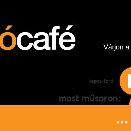
Várjon a
...