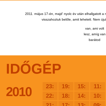
2011. május 17-én, majd' nyolc év után elhallgatott a
visszahoztuk belőle, amit lehetett. Nem újul
van, ami volt
lesz, amíg van
barátod
IDŐGÉP
23:
19:
15:
11:
2010
22:
18:
14:
10:
21:
17:
13:
09: