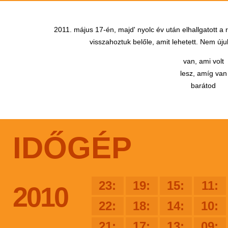
2011. május 17-én, majd' nyolc év után elhallgatott a
visszahoztuk belőle, amit lehetett. Nem újul
van, ami volt
lesz, amíg van
barátod
IDŐGÉP
23:
19:
15:
11:
2010
22:
18:
14:
10:
21:
17:
13:
09: