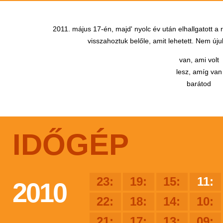
2011. május 17-én, majd' nyolc év után elhallgatott a
visszahoztuk belőle, amit lehetett. Nem újul
van, ami volt
lesz, amíg van
barátod
IDŐGÉP
23:
19:
15:
11:
2010
22:
18:
14:
10:
21:
17:
13:
09: