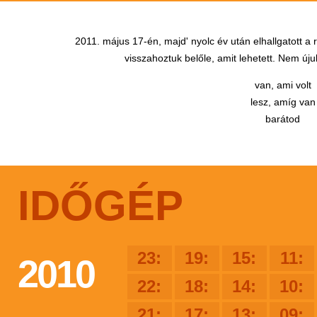
2011. május 17-én, majd' nyolc év után elhallgatott a
visszahoztuk belőle, amit lehetett. Nem újul
van, ami volt
lesz, amíg van
barátod
IDŐGÉP
23:
19:
15:
11:
2010
22:
18:
14:
10:
21:
17:
13:
09: