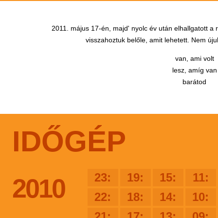
2011. május 17-én, majd' nyolc év után elhallgatott a
visszahoztuk belőle, amit lehetett. Nem újul
van, ami volt
lesz, amíg van
barátod
IDŐGÉP
23:
19:
15:
11:
2010
22:
18:
14:
10:
21:
17:
13:
09: