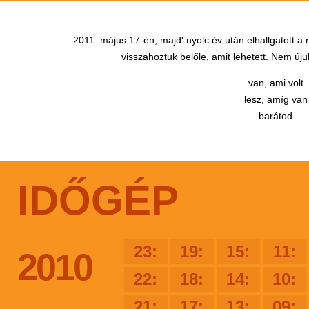
2011. május 17-én, majd' nyolc év után elhallgatott a
visszahoztuk belőle, amit lehetett. Nem újul
van, ami volt
lesz, amíg van
barátod
IDŐGÉP
23:
19:
15:
11:
2010
22:
18:
14:
10:
21:
17:
13:
09: