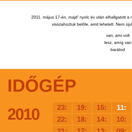
2011. május 17-én, majd' nyolc év után elhallgatott a
visszahoztuk belőle, amit lehetett. Nem újul
van, ami volt
lesz, amíg van
barátod
IDŐGÉP
23:
19:
15:
11:
2010
22:
18:
14:
10:
21:
17:
13:
09: